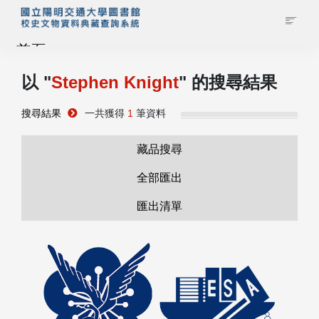
首頁
以 "
Stephen Knight
" 的搜尋結果
藏品查詢
搜尋結果
一共獲得
1
筆資料
校史館簡介
藏品搜尋
藏品清單全覽
全部匯出
匯出清單
資料調閱申請
管理者登入