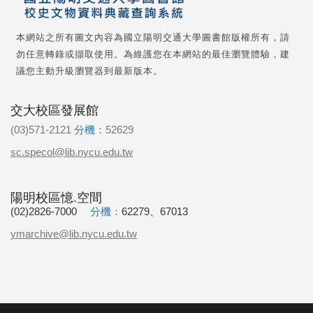
本網站之所有圖文內容為國立陽明交通大學圖書館版權所有，請
勿任意轉錄或擷取使用。為維護您在本網站的最佳瀏覽體驗，建
議您主動升級瀏覽器到最新版本。
交大校區發展館
(03)571-2121
分機：
52629
sc.specol@lib.nycu.edu.tw
陽明校區憶.空間
(02)2826-7000
分機：
62279、67013
ymarchive@lib.nycu.edu.tw