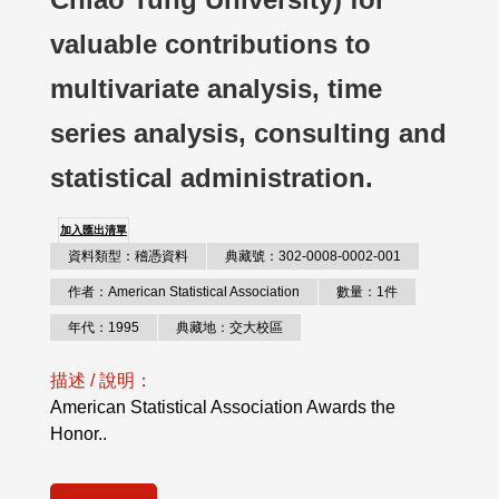
valuable contributions to
multivariate analysis, time
series analysis, consulting and
statistical administration.
加入匯出清單
資料類型：稽憑資料
典藏號：302-0008-0002-001
作者：American Statistical Association
數量：1件
年代：1995
典藏地：交大校區
描述 / 說明：
American Statistical Association Awards the
Honor..