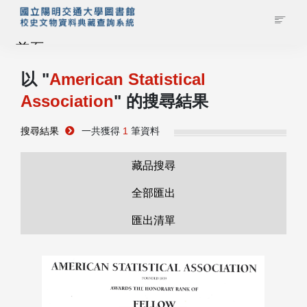
首頁
以 "
American Statistical
藏品查詢
Association
" 的搜尋結果
校史館簡介
搜尋結果
一共獲得
1
筆資料
藏品清單全覽
藏品搜尋
全部匯出
資料調閱申請
匯出清單
管理者登入