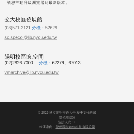
議您主動升級瀏覽器到最新版本。
交大校區發展館
(03)571-2121
分機：
52629
sc.specol@lib.nycu.edu.tw
陽明校區憶.空間
(02)2826-7000
分機：
62279、67013
ymarchive@lib.nycu.edu.tw
©
2026
國立陽明交通大學 校史文物典藏
隱私權政策
造訪人次：0
維運廠商：
聖傑國際數位科技有限公司