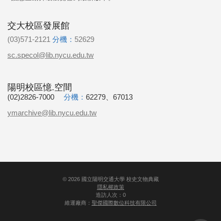
交大校區發展館
(03)571-2121
分機：
52629
sc.specol@lib.nycu.edu.tw
陽明校區憶.空間
(02)2826-7000
分機：
62279、67013
ymarchive@lib.nycu.edu.tw
©
2026
國立陽明交通大學 校史文物典藏
隱私權政策
造訪人次：0
維運廠商：
聖傑國際數位科技有限公司