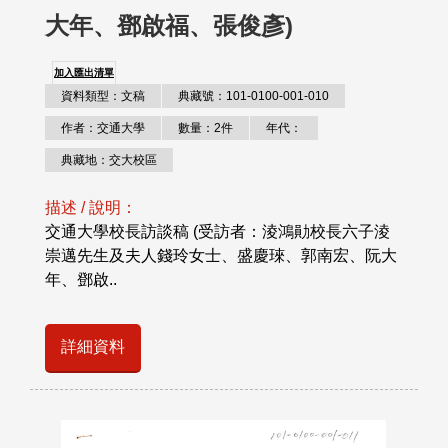
大年、鄧啟福、張俊彥)
加入匯出清單
資料類型：文稿
典藏號：101-0100-001-010
作者：交通大學
數量：2件
年代：
典藏地：交大校區
描述 / 說明：
交通大學校長訪談稿 (受訪者：淩鴻勛校長六子淩
崇邁先生及夫人錢玲女士、盛慶琜、郭南宏、阮大
年、鄧啟..
詳細資料