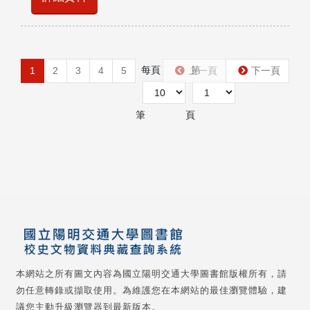
每頁
第
1
2
3
4
5
上一頁
下一頁
筆
頁
本網站之所有圖文內容為國立陽明交通大學圖書館版權所有，請
勿任意轉錄或擷取使用。為維護您在本網站的最佳瀏覽體驗，建
議您主動升級瀏覽器到最新版本。