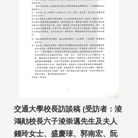
交通大學校長訪談稿 (受訪者：淩
鴻勛校長六子淩崇邁先生及夫人
錢玲女士、盛慶琜、郭南宏、阮