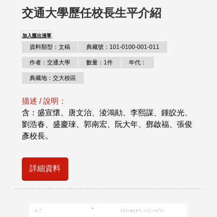
交通大學歷任校長生平介紹
加入匯出清單
資料類型：文稿
典藏號：101-0100-001-011
作者：交通大學
數量：1件
年代：
典藏地：交大校區
描述 / 說明：
含：盛宣懷、唐文治、淩鴻勛、李熙謀、鍾皎光、
劉浩春、盛慶琜、郭南宏、阮大年、鄧啟福、張俊
彥校長。
詳細資料