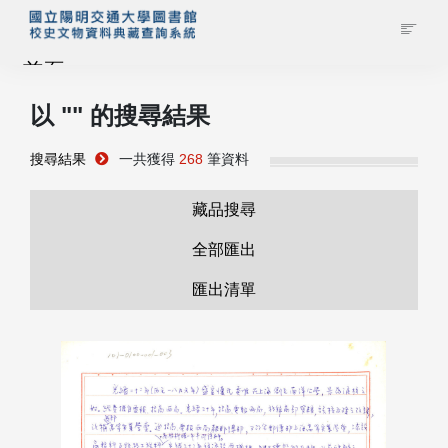
首頁
以 "
" 的搜尋結果
藏品查詢
搜尋結果
一共獲得
268
筆資料
校史館簡介
藏品搜尋
藏品清單全覽
全部匯出
匯出清單
資料調閱申請
管理者登入