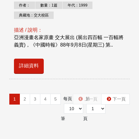
作者：
數量：1篇
年代：1999
典藏地：交大校區
描述 / 說明：
亞洲漫畫名家原畫 交大展出 (展出四百幅 一百幅將
義賣)，《中國時報》88年9月8日(星期三) 第..
詳細資料
每頁
第
1
2
3
4
5
上一頁
下一頁
筆
頁