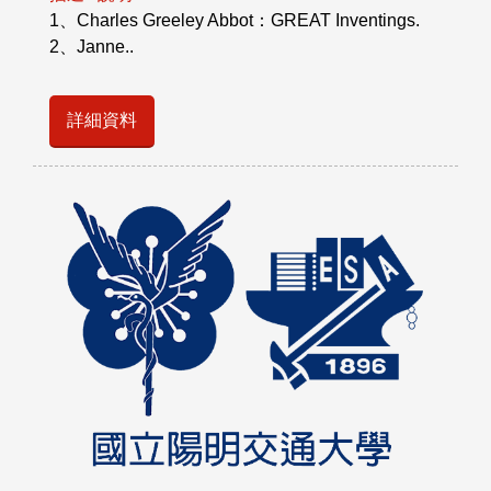
1、Charles Greeley Abbot：GREAT Inventings.
2、Janne..
詳細資料