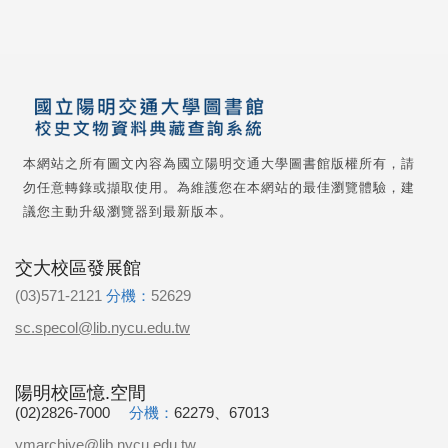
本網站之所有圖文內容為國立陽明交通大學圖書館版權所有，請
勿任意轉錄或擷取使用。為維護您在本網站的最佳瀏覽體驗，建
議您主動升級瀏覽器到最新版本。
交大校區發展館
(03)571-2121
分機：
52629
sc.specol@lib.nycu.edu.tw
陽明校區憶.空間
(02)2826-7000
分機：
62279、67013
ymarchive@lib.nycu.edu.tw