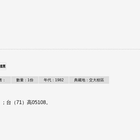
清單
者：
數量：1份
年代：1982
典藏地：交大校區
台（71）高05108。