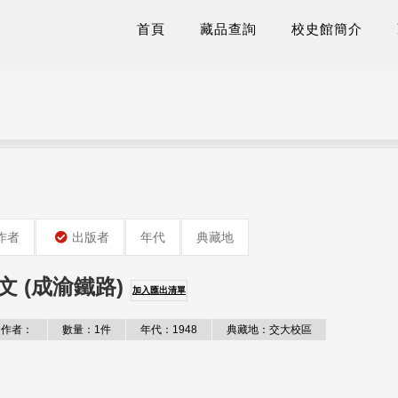
首頁
藏品查詢
校史館簡介
作者
出版者
年代
典藏地
 (成渝鐵路)
加入匯出清單
作者：
數量：1件
年代：1948
典藏地：交大校區