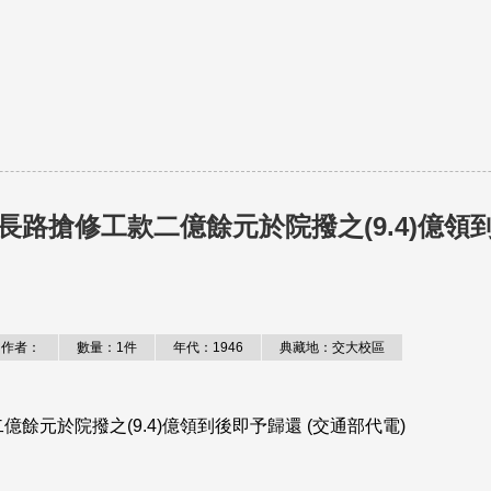
路搶修工款二億餘元於院撥之(9.4)億領
作者：
數量：1件
年代：1946
典藏地：交大校區
元於院撥之(9.4)億領到後即予歸還 (交通部代電)