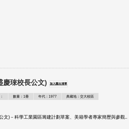
盛慶琜校長公文)
加入匯出清單
：
數量：1冊
年代：1977
典藏地：交大校區
公文)－科學工業園區籌建計劃草案、美籍學者專家簡歷與參觀..