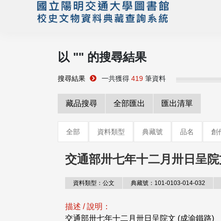
以 "
" 的搜尋結果
搜尋結果
一共獲得
419
筆資料
藏品搜尋
全部匯出
匯出清單
全部
資料類型
典藏號
品名
創
交通部卅七年十二月卅日呈院文
資料類型：公文
典藏號：101-0103-014-032
描述 / 說明：
交通部卅七年十二月卅日呈院文 (成渝鐵路)