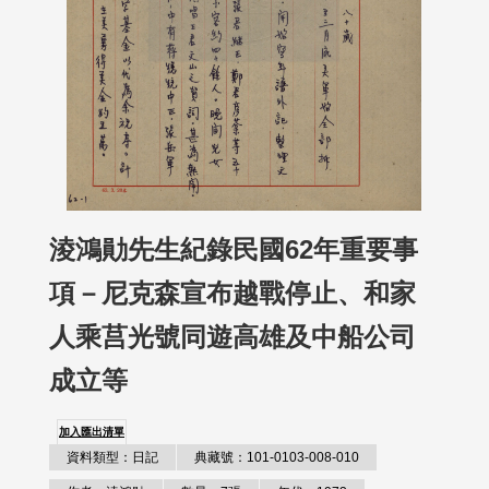
淩鴻勛先生紀錄民國62年重要事
項－尼克森宣布越戰停止、和家
人乘莒光號同遊高雄及中船公司
成立等
加入匯出清單
資料類型：日記
典藏號：101-0103-008-010