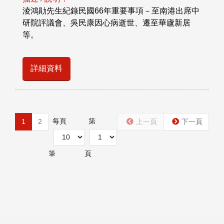
淩鴻勛先生紀錄民國66年重要事項－至南港出席中
研院評議會、吳民康因心病逝世、遷至華廬新居
等。
詳細資料
每頁
第
1
2
上一頁
下一頁
筆
頁