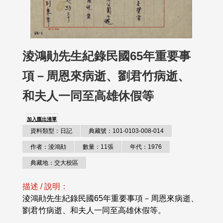
淩鴻勛先生紀錄民國65年重要事
項－周恩來病逝、劉君竹病逝、
和夫人一同至高雄休假等
加入匯出清單
資料類型：日記
典藏號：101-0103-008-014
作者：淩鴻勛
數量：11張
年代：1976
典藏地：交大校區
描述 / 說明：
淩鴻勛先生紀錄民國65年重要事項－周恩來病逝、
劉君竹病逝、和夫人一同至高雄休假等。