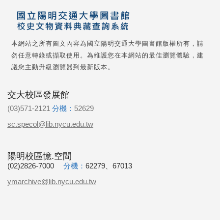
本網站之所有圖文內容為國立陽明交通大學圖書館版權所有，請
勿任意轉錄或擷取使用。為維護您在本網站的最佳瀏覽體驗，建
議您主動升級瀏覽器到最新版本。
交大校區發展館
(03)571-2121
分機：
52629
sc.specol@lib.nycu.edu.tw
陽明校區憶.空間
(02)2826-7000
分機：
62279、67013
ymarchive@lib.nycu.edu.tw