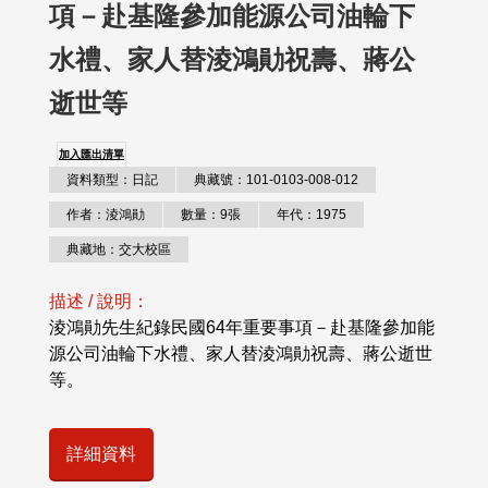
項－赴基隆參加能源公司油輪下
水禮、家人替淩鴻勛祝壽、蔣公
逝世等
加入匯出清單
資料類型：日記
典藏號：101-0103-008-012
作者：淩鴻勛
數量：9張
年代：1975
典藏地：交大校區
描述 / 說明：
淩鴻勛先生紀錄民國64年重要事項－赴基隆參加能
源公司油輪下水禮、家人替淩鴻勛祝壽、蔣公逝世
等。
詳細資料