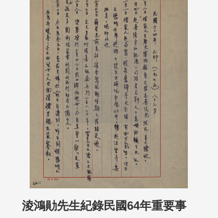
淩鴻勛先生紀錄民國64年重要事