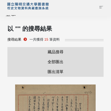
首頁
以 "
" 的搜尋結果
藏品查詢
搜尋結果
一共獲得
15
筆資料
校史館簡介
藏品搜尋
藏品清單全覽
全部匯出
匯出清單
資料調閱申請
管理者登入