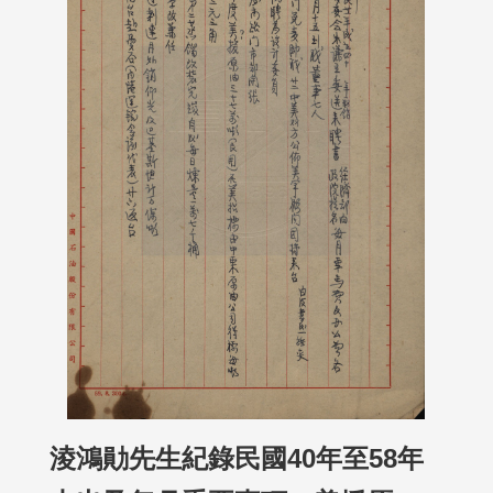
淩鴻勛先生紀錄民國40年至58年