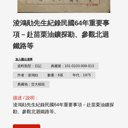
淩鴻勛先生紀錄民國64年重要事
項－赴苗栗油鑛探勘、參觀北迴
鐵路等
加入匯出清單
資料類型：日記
典藏號：101-0103-008-013
作者：淩鴻勛
數量：6張
年代：1975
典藏地：交大校區
描述 / 說明：
淩鴻勛先生紀錄民國64年重要事項－赴苗栗油鑛探
勘、參觀北迴鐵路等。