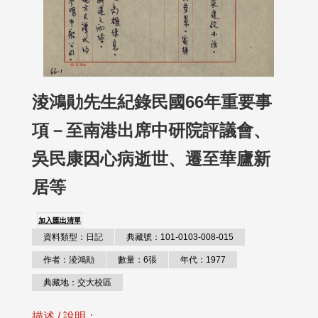
淩鴻勛先生紀錄民國66年重要事
項－至南港出席中研院評議會、
吳民康因心病逝世、遷至華廬新
居等
加入匯出清單
資料類型：日記
典藏號：101-0103-008-015
作者：淩鴻勛
數量：6張
年代：1977
典藏地：交大校區
描述 / 說明：