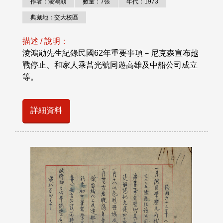
作者：淩鴻勛
數量：7張
年代：1973
典藏地：交大校區
描述 / 說明：
淩鴻勛先生紀錄民國62年重要事項－尼克森宣布越
戰停止、和家人乘莒光號同遊高雄及中船公司成立
等。
詳細資料