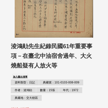
淩鴻勛先生紀錄民國61年重要事
項－在臺北中油宿舍過年、大火
燒船疑有人放火等
加入匯出清單
資料類型：日記
典藏號：101-0103-008-009
作者：淩鴻勛
數量：15張
年代：1972
典藏地：交大校區