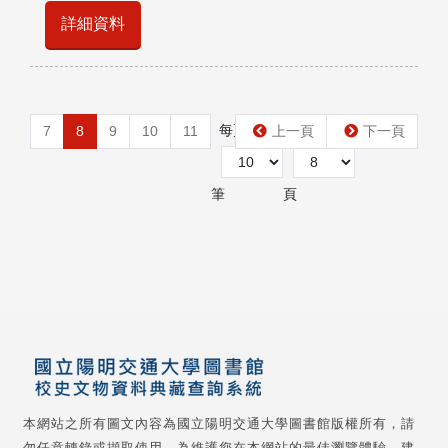
詳細資料
每頁
第
7
8
9
10
11
上一頁
下一頁
筆
頁
本網站之所有圖文內容為國立陽明交通大學圖書館版權所有，請
勿任意轉錄或擷取使用。為維護您在本網站的最佳瀏覽體驗，建