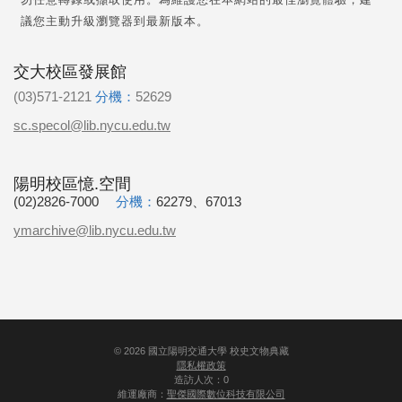
議您主動升級瀏覽器到最新版本。
交大校區發展館
(03)571-2121
分機：
52629
sc.specol@lib.nycu.edu.tw
陽明校區憶.空間
(02)2826-7000
分機：
62279、67013
ymarchive@lib.nycu.edu.tw
©
2026
國立陽明交通大學 校史文物典藏
隱私權政策
造訪人次：0
維運廠商：
聖傑國際數位科技有限公司