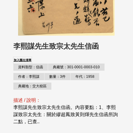
李熙謀先生致宗太先生信函
加入匯出清單
資料類型：信函
典藏號：301-0001-0003-010
作者：李熙謀
數量：3件
年代：1958
典藏地：交大校區
描述 / 說明：
李熙謀先生致宗太先生信函。內容要點：1、李熙
謀致宗太先生：關於繆超鳳致黃則煇先生信函所詢
二點，已查..