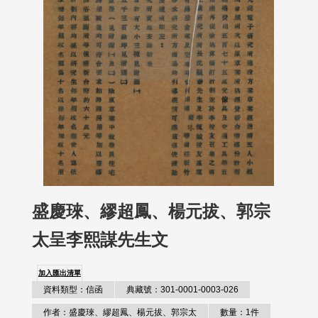
盛慶琜、繆超鳳、楊元拔、郭宗
太呈李熙謀先生文
加入匯出清單
資料類型：信函
典藏號：301-0001-0003-026
作者：盛慶琜、繆超鳳、楊元拔、郭宗太
數量：1件