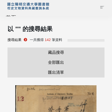
首頁
以 "
" 的搜尋結果
藏品查詢
搜尋結果
一共獲得
142
筆資料
校史館簡介
藏品搜尋
藏品清單全覽
全部匯出
匯出清單
資料調閱申請
管理者登入