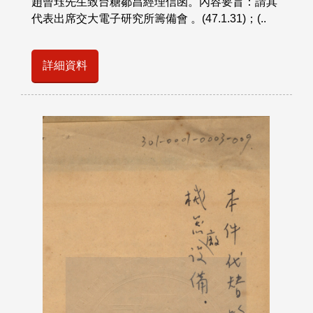
趙曾珏先生致台糖鄒昌經理信函。內容要旨：請其
代表出席交大電子研究所籌備會 。(47.1.31)；(..
詳細資料