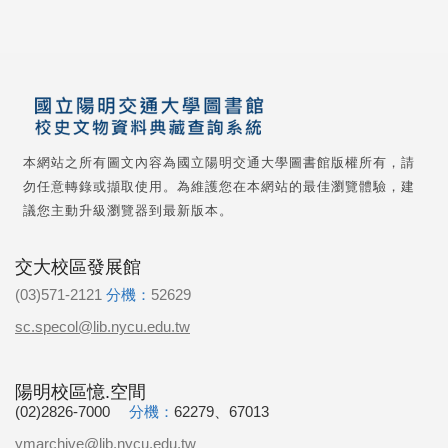
本網站之所有圖文內容為國立陽明交通大學圖書館版權所有，請
勿任意轉錄或擷取使用。為維護您在本網站的最佳瀏覽體驗，建
議您主動升級瀏覽器到最新版本。
交大校區發展館
(03)571-2121
分機：
52629
sc.specol@lib.nycu.edu.tw
陽明校區憶.空間
(02)2826-7000
分機：
62279、67013
ymarchive@lib.nycu.edu.tw