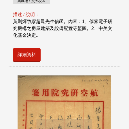
典藏地：交大校區
描述 / 說明：
黃則煇致繆超鳳先生信函。內容：1、催索電子研
究機構之房屋建築及設備配置等籃圖。2、中美文
化基金決定..
詳細資料