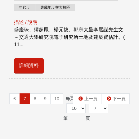
年代：
典藏地：交大校區
描述 / 說明：
盛慶琜、繆超鳳、楊元拔、郭宗太呈李熙謀先生文
－交通大學研究院電子研究所土地及建築費估計。(
11...
詳細資料
每頁
第
6
7
8
9
10
上一頁
下一頁
筆
頁