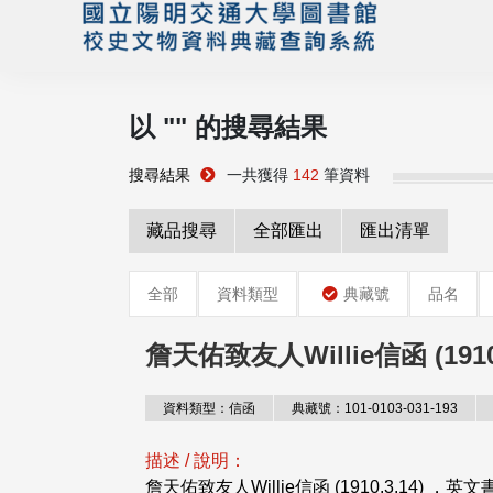
以 "
" 的搜尋結果
搜尋結果
一共獲得
142
筆資料
藏品搜尋
全部匯出
匯出清單
全部
資料類型
典藏號
品名
詹天佑致友人Willie信函 (1910.
資料類型：信函
典藏號：101-0103-031-193
描述 / 說明：
詹天佑致友人Willie信函 (1910.3.14)