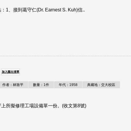
守仁(Dr. Earnest S. Kuh)信..
加入匯出清單
作者：林致平
數量：1件
年代：1958
典藏地：交大校區
上所擬修理工場設備單一份。(收文第8號)