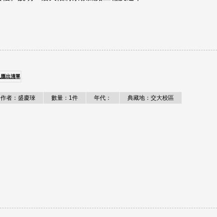
入匯出清單
作者：盛慶琜
數量：1件
年代：
典藏地：交大校區