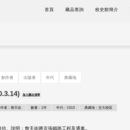
首頁
藏品查詢
校史館簡介
創作者
出版者
年代
典藏地
3.14)
加入匯出清單
作者：詹天佑
數量：1件
年代：1910
典藏地：交大校區
 ，英文書信。說明：詹天佑將京張鐵路工程及通車..