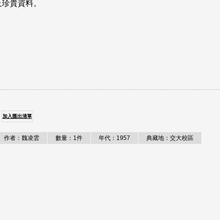
及珍貴資料。
加入匯出清單
作者：魏凌雲
數量：1件
年代：1957
典藏地：交大校區