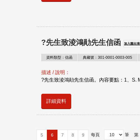
?先生致淩鴻勛先生信函
加入匯出清
資料類型：信函
典藏號：301-0001-0003-005
描述 / 說明：
?先生致淩鴻勛先生信函。內容要點：1、S. M. Lee (
詳細資料
每頁
筆
第
5
6
7
8
9