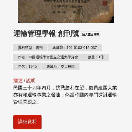
運輸管理學報 創刊號
加入匯出清單
資料類型：書刊
典藏號：101-0103-015-037
作者：中國運輸學會國立交通大學分會
數量：1冊
年代：1945
典藏地：交大校區
描述 / 說明：
民國三十四年四月，抗戰勝利在望，復員建國大業
亦有賴運輸事業之發達，然當時國內專門探討運輸
管理問題之..
詳細資料