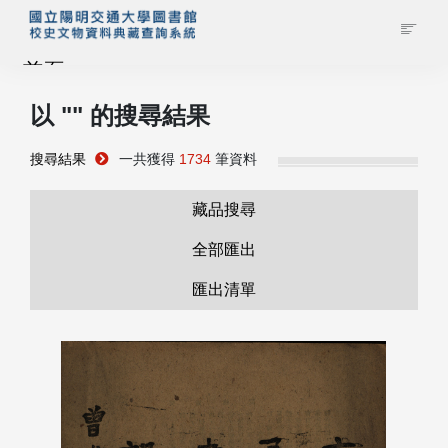
首頁
以 "
" 的搜尋結果
藏品查詢
搜尋結果
一共獲得
1734
筆資料
校史館簡介
藏品搜尋
藏品清單全覽
全部匯出
匯出清單
資料調閱申請
管理者登入