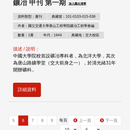
鑛冶 甲刊 第一期
加入匯出清單
資料類型：書刊
典藏號：101-0103-015-038
作者：國立交通大學唐山工程學院鑛冶工程學會編
數量：1冊
年代：1944
典藏地：交大校區
描述 / 說明：
中國大學院校首設礦冶專科者，為北洋大學，其次
為唐山路鑛學堂（交大前身之一），於清光緒31年
開辦礦科..
詳細資料
每頁
第
5
6
7
8
9
上一頁
下一頁