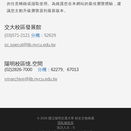
勿任意轉錄或擷取使用。為維護您在本網站的最佳瀏覽體驗，建
議您主動升級瀏覽器到最新版本。
交大校區發展館
(03)571-2121
分機：
52629
sc.specol@lib.nycu.edu.tw
陽明校區憶.空間
(02)2826-7000
分機：
62279、67013
ymarchive@lib.nycu.edu.tw
©
2026
國立陽明交通大學 校史文物典藏
隱私權政策
造訪人次：0