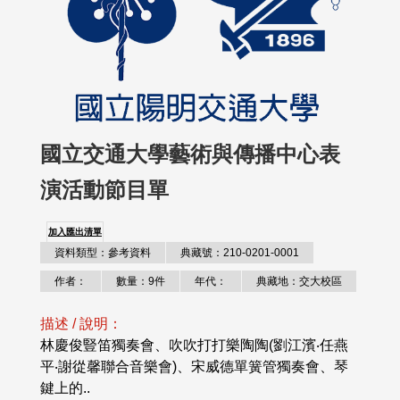
國立交通大學藝術與傳播中心表
演活動節目單
加入匯出清單
資料類型：參考資料
典藏號：210-0201-0001
作者：
數量：9件
年代：
典藏地：交大校區
描述 / 說明：
林慶俊豎笛獨奏會、吹吹打打樂陶陶(劉江濱‧任燕
平‧謝從馨聯合音樂會)、宋威德單簧管獨奏會、琴
鍵上的..