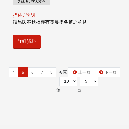
典藏地：交大校區
描述 / 說明：
讀呂氏春秋校釋有關農學各篇之意見
詳細資料
每頁
第
4
5
6
7
8
上一頁
下一頁
筆
頁