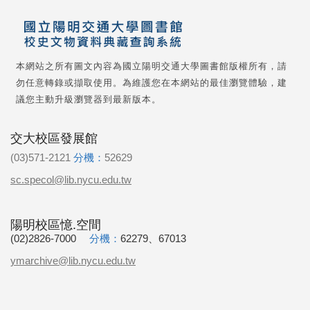
本網站之所有圖文內容為國立陽明交通大學圖書館版權所有，請
勿任意轉錄或擷取使用。為維護您在本網站的最佳瀏覽體驗，建
議您主動升級瀏覽器到最新版本。
交大校區發展館
(03)571-2121
分機：
52629
sc.specol@lib.nycu.edu.tw
陽明校區憶.空間
(02)2826-7000
分機：
62279、67013
ymarchive@lib.nycu.edu.tw