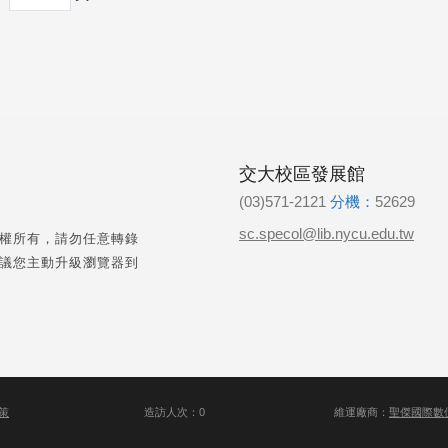
交大校區發展館
(03)571-2121
分機：
52629
sc.specol@lib.nycu.edu.tw
權所有，請勿任意轉錄
議您主動升級瀏覽器到
策
造訪人次：0
維運廠商：
聖傑國際數