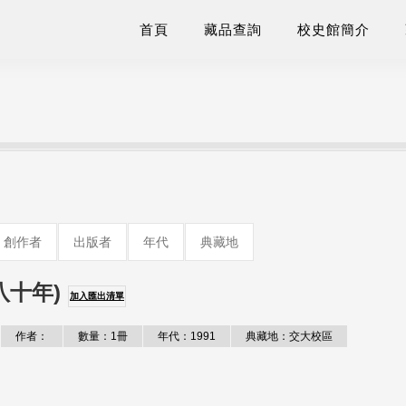
首頁
藏品查詢
校史館簡介
創作者
出版者
年代
典藏地
八十年)
加入匯出清單
作者：
數量：1冊
年代：1991
典藏地：交大校區