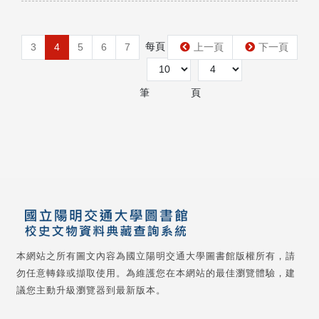
每頁
第
3
4
5
6
7
上一頁
下一頁
筆
頁
本網站之所有圖文內容為國立陽明交通大學圖書館版權所有，請
勿任意轉錄或擷取使用。為維護您在本網站的最佳瀏覽體驗，建
議您主動升級瀏覽器到最新版本。