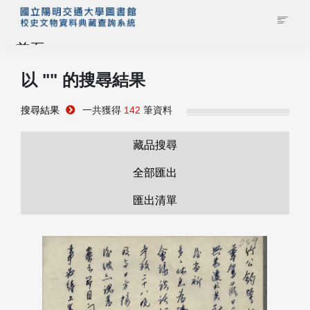
首頁
以 "
" 的搜尋結果
藏品查詢
搜尋結果
一共獲得
142
筆資料
校史館簡介
藏品搜尋
藏品清單全覽
全部匯出
匯出清單
資料調閱申請
管理者登入