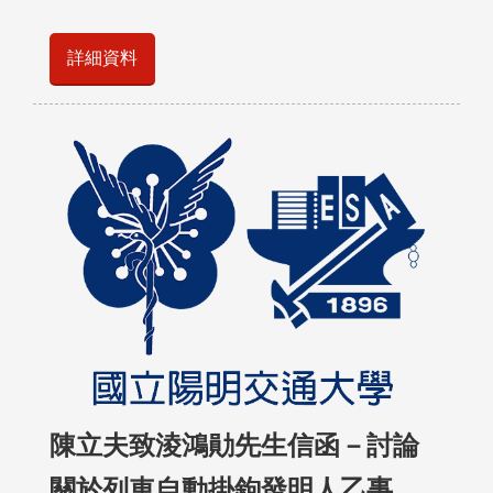
詳細資料
陳立夫致淩鴻勛先生信函－討論
關於列車自動掛鉤發明人乙事