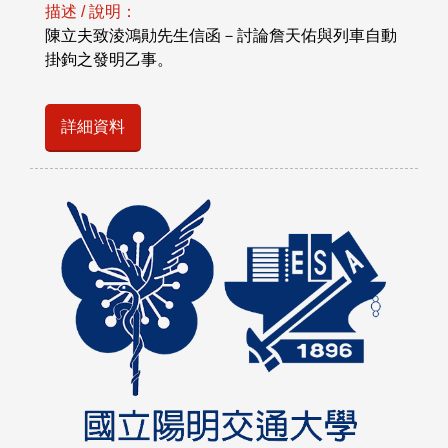
描述 / 說明：
陳立夫致淩鴻勛先生信函－討論詹天佑與列車自動
掛鉤之發明乙事。
詳細資料