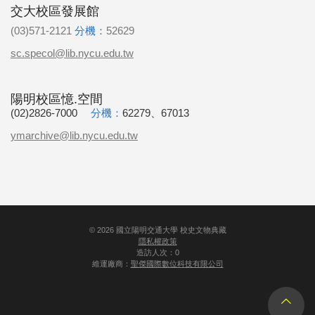
交大校區發展館
(03)571-2121
分機：
52629
sc.specol@lib.nycu.edu.tw
陽明校區憶.空間
(02)2826-7000
分機：
62279、67013
ymarchive@lib.nycu.edu.tw
©
2026
國立陽明交通大學 校史文物典藏
隱私權政策
造訪人次：0
維運廠商：
聖傑國際數位科技有限公司