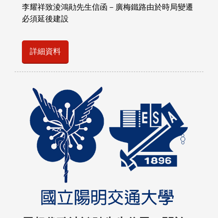
李耀祥致淩鴻勛先生信函－廣梅鐵路由於時局變遷
必須延後建設
詳細資料