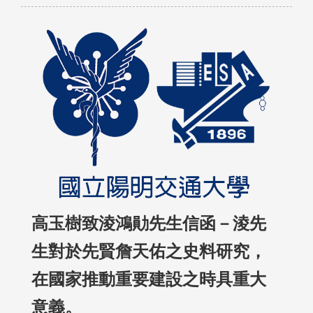
高玉樹致淩鴻勛先生信函－淩先
生對於先賢詹天佑之史料研究，
在國家推動重要建設之時具重大
意義。