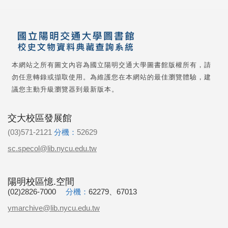
本網站之所有圖文內容為國立陽明交通大學圖書館版權所有，請
勿任意轉錄或擷取使用。為維護您在本網站的最佳瀏覽體驗，建
議您主動升級瀏覽器到最新版本。
交大校區發展館
(03)571-2121
分機：
52629
sc.specol@lib.nycu.edu.tw
陽明校區憶.空間
(02)2826-7000
分機：
62279、67013
ymarchive@lib.nycu.edu.tw