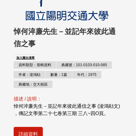
悼何淬廉先生－並記年來彼此通
信之事
加入匯出清單
資料類型：剪輯資料
典藏號：101-0103-010-085
作者：淩鴻勛
數量：1篇
年代：1975
典藏地：交大校區
描述 / 說明：
悼何淬廉先生－並記年來彼此通信之事 (淩鴻勛文)
，傳記文學第二十七卷第三期 三八~四O頁。
詳細資料