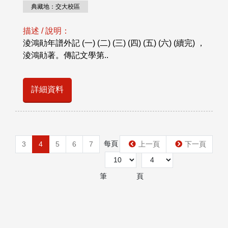
典藏地：交大校區
描述 / 說明：
淩鴻勛年譜外記 (一) (二) (三) (四) (五) (六) (續完) ，
淩鴻勛著。傳記文學第..
詳細資料
每頁
第
3
4
5
6
7
上一頁
下一頁
筆
頁