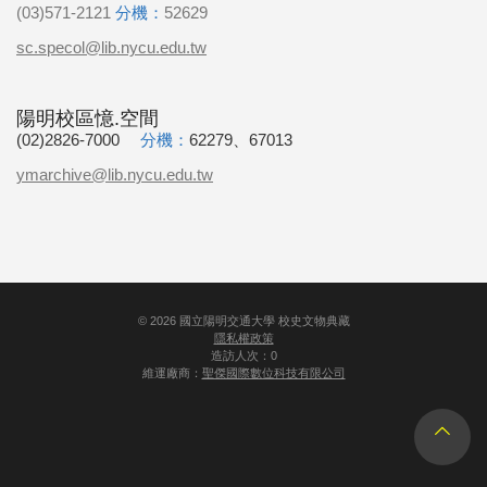
(03)571-2121
分機：
52629
sc.specol@lib.nycu.edu.tw
陽明校區憶.空間
(02)2826-7000
分機：
62279、67013
ymarchive@lib.nycu.edu.tw
©
2026
國立陽明交通大學 校史文物典藏
隱私權政策
造訪人次：0
維運廠商：
聖傑國際數位科技有限公司