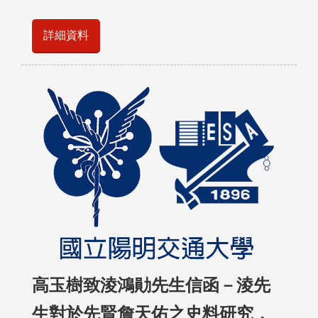
詳細資料
高玉樹致淩鴻勛先生信函－淩先
生對於先賢詹天佑之史料研究，