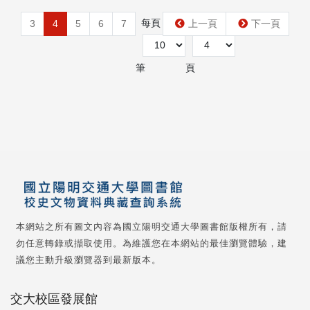
每頁
第
3
4
5
6
7
上一頁
下一頁
筆
頁
本網站之所有圖文內容為國立陽明交通大學圖書館版權所有，請
勿任意轉錄或擷取使用。為維護您在本網站的最佳瀏覽體驗，建
議您主動升級瀏覽器到最新版本。
交大校區發展館