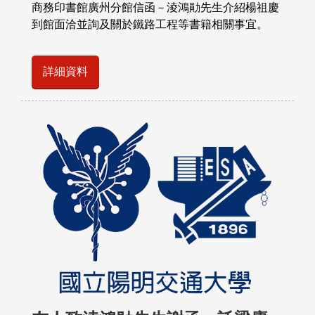
商務印書館廣州分館信函－淩鴻勛先生介紹楊祖慶
到館面洽並詢及關於鐵路工程等書籍相關事宜。
詳細資料