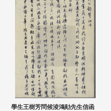
學生王樹芳問候淩鴻勛先生信函