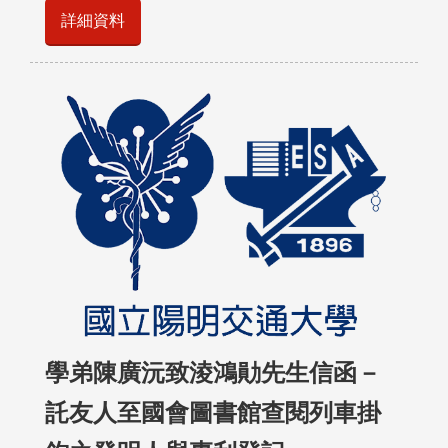
詳細資料
學弟陳廣沅致淩鴻勛先生信函－
託友人至國會圖書館查閱列車掛