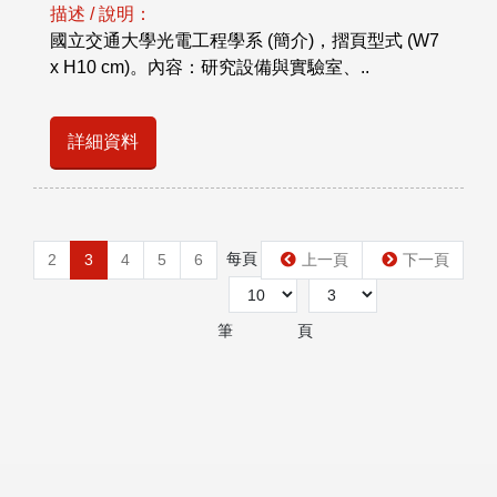
描述 / 說明：
國立交通大學光電工程學系 (簡介)，摺頁型式 (W7
x H10 cm)。內容：研究設備與實驗室、..
詳細資料
每頁
第
2
3
4
5
6
上一頁
下一頁
筆
頁