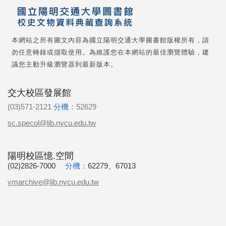
本網站之所有圖文內容為國立陽明交通大學圖書館版權所有，請
勿任意轉錄或擷取使用。為維護您在本網站的最佳瀏覽體驗，建
議您主動升級瀏覽器到最新版本。
交大校區發展館
(03)571-2121
分機：
52629
sc.specol@lib.nycu.edu.tw
陽明校區憶.空間
(02)2826-7000
分機：
62279、67013
ymarchive@lib.nycu.edu.tw