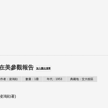
在美參觀報告
加入匯出清單
作者：淩鴻勛
數量：1冊
年代：1953
典藏地：交大校區
淩鴻勛著)