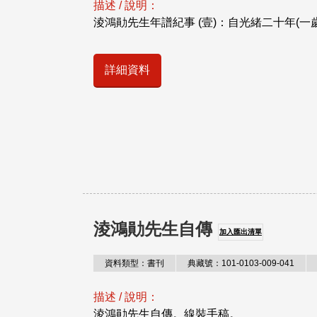
描述 / 說明：
淩鴻勛先生年譜紀事 (壹)：自光緒二十年(一
詳細資料
淩鴻勛先生自傳
加入匯出清單
資料類型：書刊
典藏號：101-0103-009-041
描述 / 說明：
淩鴻勛先生自傳。線裝手稿。