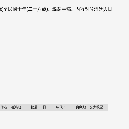
歲)至民國十年(二十八歲)。線裝手稿。內容對於清廷與日..
作者：淩鴻勛
數量：1冊
年代：
典藏地：交大校區