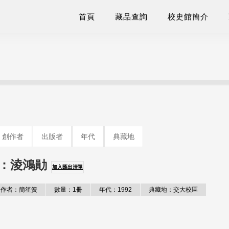
首頁
藏品查詢
校史館簡介
創作者
出版者
年代
典藏地
：淩鴻勛
加入匯出清單
作者：簡笙簧
數量：1冊
年代：1992
典藏地：交大校區