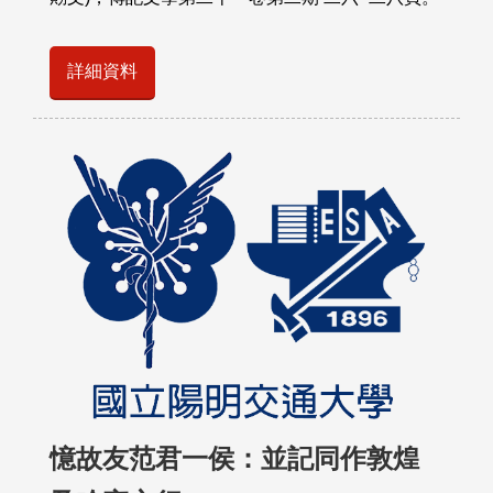
詳細資料
憶故友范君一侯：並記同作敦煌