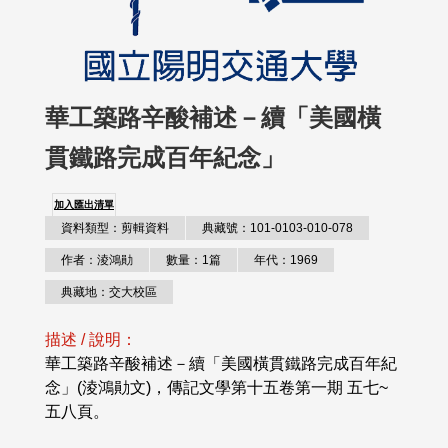
華工築路辛酸補述－續「美國橫
貫鐵路完成百年紀念」
加入匯出清單
資料類型：剪輯資料
典藏號：101-0103-010-078
作者：淩鴻勛
數量：1篇
年代：1969
典藏地：交大校區
描述 / 說明：
華工築路辛酸補述－續「美國橫貫鐵路完成百年紀
念」(淩鴻勛文)，傳記文學第十五卷第一期 五七~
五八頁。