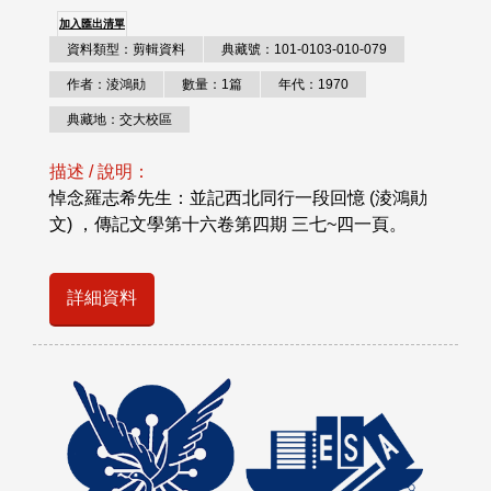
加入匯出清單
資料類型：剪輯資料
典藏號：101-0103-010-079
作者：淩鴻勛
數量：1篇
年代：1970
典藏地：交大校區
描述 / 說明：
悼念羅志希先生：並記西北同行一段回憶 (淩鴻勛
文) ，傳記文學第十六卷第四期 三七~四一頁。
詳細資料