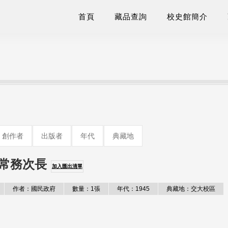
首頁
藏品查詢
校史館簡介
創作者
出版者
年代
典藏地
常務次長
加入匯出清單
作者：國民政府
數量：1張
年代：1945
典藏地：交大校區