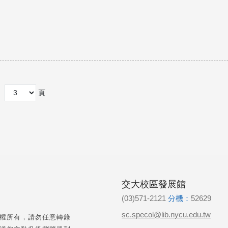
頁
交大校區發展館
(03)571-2121
分機：
52629
sc.specol@lib.nycu.edu.tw
權所有，請勿任意轉錄