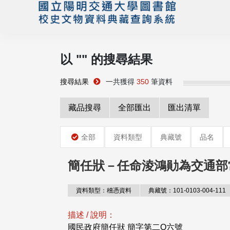
以 "
" 的搜尋結果
搜尋結果
一共獲得
350
筆資料
藏品搜尋
全部匯出
匯出清單
全部
資料類型
典藏號
品名
簡任狀－任命淩鴻勛為交通部
資料類型：稽憑資料
典藏號：101-0103-004-111
描述 / 說明：
國民政府簡任狀 簡字第二O六號