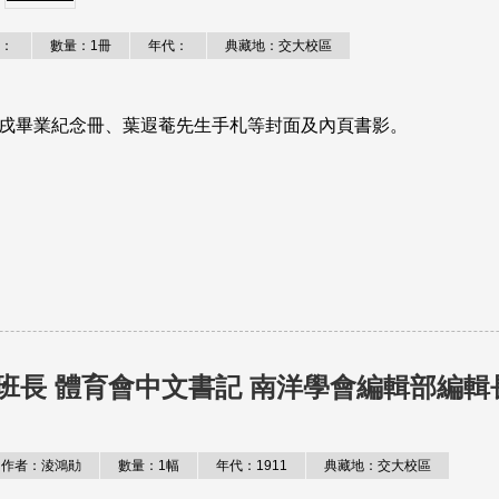
：
數量：1冊
年代：
典藏地：交大校區
壬戌畢業紀念冊、葉遐菴先生手札等封面及內頁書影。
任班長 體育會中文書記 南洋學會編輯部編輯
作者：淩鴻勛
數量：1幅
年代：1911
典藏地：交大校區