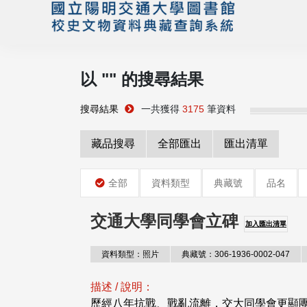
以 "
" 的搜尋結果
搜尋結果
一共獲得
3175
筆資料
藏品搜尋
全部匯出
匯出清單
全部
資料類型
典藏號
品名
交通大學同學會立碑
加入匯出清單
資料類型：照片
典藏號：306-1936-0002-047
描述 / 說明：
歷經八年抗戰、戰亂流離，交大同學會更顯團結