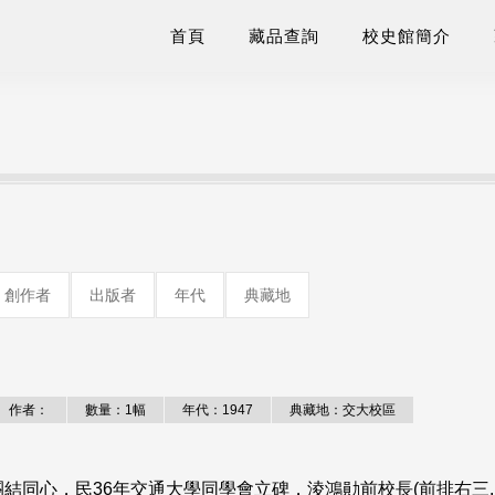
首頁
藏品查詢
校史館簡介
創作者
出版者
年代
典藏地
作者：
數量：1幅
年代：1947
典藏地：交大校區
同心，民36年交通大學同學會立碑，淩鴻勛前校長(前排右三.