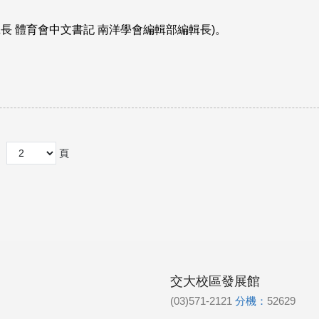
班長 體育會中文書記 南洋學會編輯部編輯長)。
頁
交大校區發展館
(03)571-2121
分機：
52629