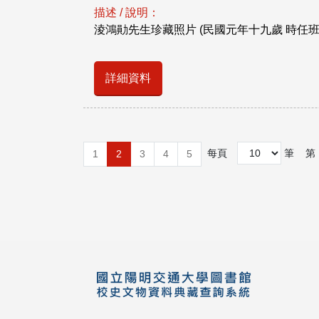
描述 / 說明：
淩鴻勛先生珍藏照片 (民國元年十九歲 時任
詳細資料
每頁
筆
第
1
2
3
4
5