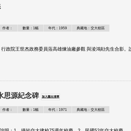
影
作者：
數量：1幅
年代：1959
典藏地：交大校區
行政院王世杰政務委員蒞高雄煉油廠參觀 與淩鴻勛先生合影。說
水思源紀念碑
加入匯出清單
作者：
數量：1幅
年代：1971
典藏地：交大校區
明：1、攝於交大建校75週年校慶。2、民國52年交大校慶..