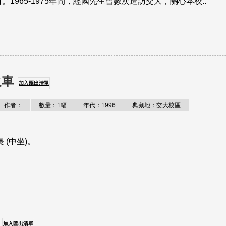
965-1975年間，經國先生曾數次造訪交大，關心本校..
火車
加入匯出清單
作者：
數量：1幅
年代：1996
典藏地：交大校區
(中坐)。
加入匯出清單