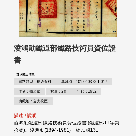
淩鴻勛鐵道部鐵路技術員資位證
書
加入匯出清單
資料類型：稽憑資料
典藏號：101-0103-001-017
作者：鐵道部
數量：2頁
年代：1932
典藏地：交大校區
描述 / 說明：
淩鴻勛鐵道部鐵路技術員資位證書 (鐵道部 甲字第
拾號)。淩鴻勛(1894-1981)，於民國13..