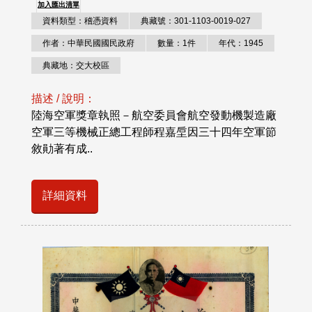
加入匯出清單
資料類型：稽憑資料
典藏號：301-1103-0019-027
作者：中華民國國民政府
數量：1件
年代：1945
典藏地：交大校區
描述 / 說明：
陸海空軍獎章執照－航空委員會航空發動機製造廠
空軍三等機械正總工程師程嘉垕因三十四年空軍節
敘勛著有成..
詳細資料