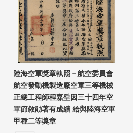
陸海空軍獎章執照－航空委員會
航空發動機製造廠空軍三等機械
正總工程師程嘉垕因三十四年空
軍節敘勛著有成績 給與陸海空軍
甲種二等獎章