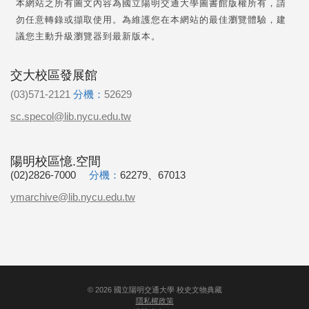
本網站之所有圖文內容為國立陽明交通大學圖書館版權所有，請
勿任意轉錄或擷取使用。為維護您在本網站的最佳瀏覽體驗，建
議您主動升級瀏覽器到最新版本。
交大校區發展館
(03)571-2121
分機：
52629
sc.specol@lib.nycu.edu.tw
陽明校區憶.空間
(02)2826-7000
分機：
62279、67013
ymarchive@lib.nycu.edu.tw
©
2026
國立陽明交通大學 校史文物典藏
隱私權政策