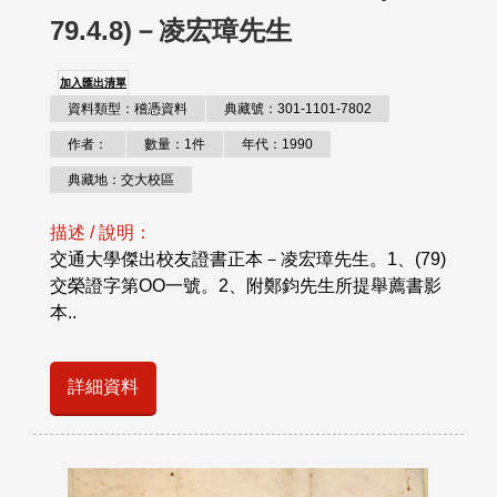
79.4.8)－凌宏璋先生
加入匯出清單
資料類型：稽憑資料
典藏號：301-1101-7802
作者：
數量：1件
年代：1990
典藏地：交大校區
描述 / 說明：
交通大學傑出校友證書正本－凌宏璋先生。1、(79)
交榮證字第OO一號。2、附鄭鈞先生所提舉薦書影
本..
詳細資料