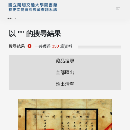
首頁
以 "
" 的搜尋結果
藏品查詢
搜尋結果
一共獲得
350
筆資料
校史館簡介
藏品搜尋
藏品清單全覽
全部匯出
匯出清單
資料調閱申請
管理者登入