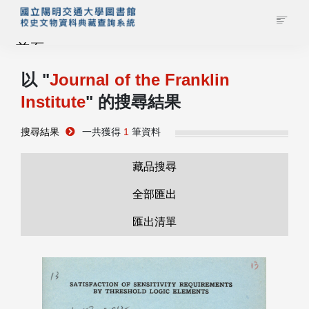
首頁
以 "
Journal of the Franklin
藏品查詢
Institute
" 的搜尋結果
校史館簡介
搜尋結果
一共獲得
1
筆資料
藏品清單全覽
藏品搜尋
全部匯出
資料調閱申請
匯出清單
管理者登入