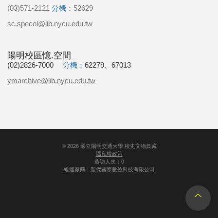
(03)571-2121
分機：
52629
sc.specol@lib.nycu.edu.tw
陽明校區憶.空間
(02)2826-7000
分機：
62279、67013
ymarchive@lib.nycu.edu.tw
©
2026
國立陽明交通大學 校史文物典藏
隱私權政策
造訪人次：0
維運廠商：
聖傑國際數位科技有限公司