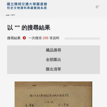
首頁
以 "
" 的搜尋結果
藏品查詢
搜尋結果
一共獲得
295
筆資料
校史館簡介
藏品搜尋
藏品清單全覽
全部匯出
匯出清單
資料調閱申請
管理者登入