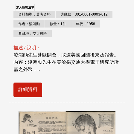
加入匯出清單
資料類型：參考資料
典藏號：301-0001-0003-012
作者：淩鴻勛
數量：1件
年代：1958
典藏地：交大校區
描述 / 說明：
淩鴻勛先生赴歐開會，取道美國回國後來函報告。
內容：淩鴻勛先生在美洽捐交通大學電子研究所所
需之外幣，..
詳細資料