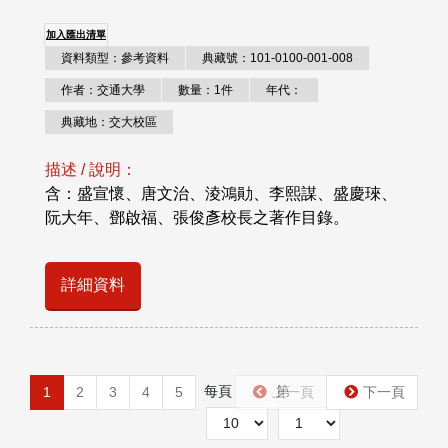
加入匯出清單
資料類型：參考資料
典藏號：101-0100-001-008
作者：交通大學
數量：1件
年代：
典藏地：交大校區
描述 / 說明：
含：盛宣懷、唐文治、淩鴻勛、李熙謀、盛慶琜、
阮大年、鄧啟福、張俊彥校長之著作目錄。
詳細資料
每頁
第
1
2
3
4
5
上一頁
下一頁