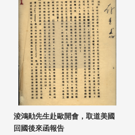
淩鴻勛先生赴歐開會，取道美國
回國後來函報告