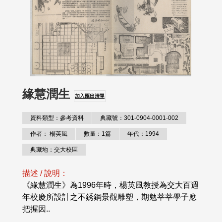
緣慧潤生
加入匯出清單
資料類型：參考資料
典藏號：301-0904-0001-002
作者： 楊英風
數量：1篇
年代：1994
典藏地：交大校區
描述 / 說明：
《緣慧潤生》為1996年時，楊英風教授為交大百週
年校慶所設計之不銹鋼景觀雕塑，期勉莘莘學子應
把握因..