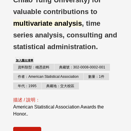
valuable contributions to
multivariate analysis
, time
series analysis, consulting and
statistical administration.
加入匯出清單
資料類型：稽憑資料
典藏號：302-0008-0002-001
作者：American Statistical Association
數量：1件
年代：1995
典藏地：交大校區
描述 / 說明：
American Statistical Association Awards the
Honor..