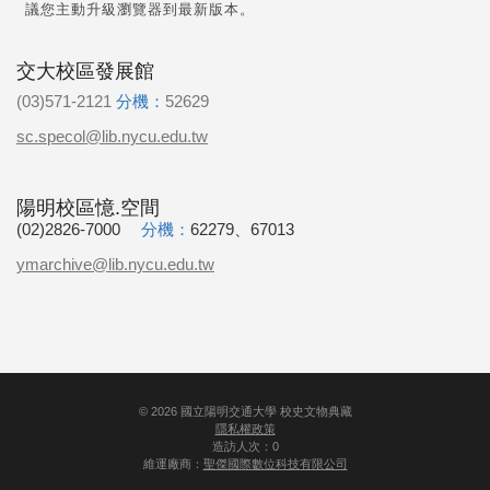
議您主動升級瀏覽器到最新版本。
交大校區發展館
(03)571-2121
分機：
52629
sc.specol@lib.nycu.edu.tw
陽明校區憶.空間
(02)2826-7000
分機：
62279、67013
ymarchive@lib.nycu.edu.tw
©
2026
國立陽明交通大學 校史文物典藏
隱私權政策
造訪人次：0
維運廠商：
聖傑國際數位科技有限公司