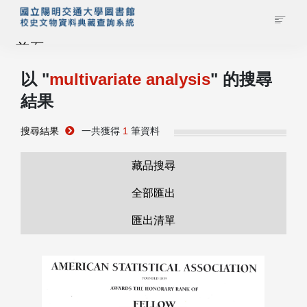
首頁
以 "
multivariate analysis
" 的搜尋
藏品查詢
結果
校史館簡介
搜尋結果
一共獲得
1
筆資料
藏品清單全覽
藏品搜尋
全部匯出
資料調閱申請
匯出清單
管理者登入