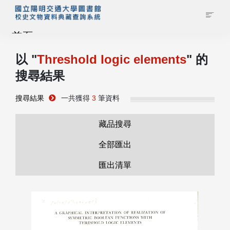
首頁
以 "
Threshold logic elements
" 的
藏品查詢
搜尋結果
校史館簡介
搜尋結果
一共獲得
3
筆資料
藏品清單全覽
藏品搜尋
全部匯出
資料調閱申請
匯出清單
管理者登入