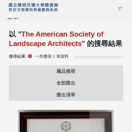
首頁
以 "
The American Society of
藏品查詢
Landscape Architects
" 的搜尋結果
校史館簡介
搜尋結果
一共獲得
1
筆資料
藏品清單全覽
藏品搜尋
全部匯出
資料調閱申請
匯出清單
管理者登入