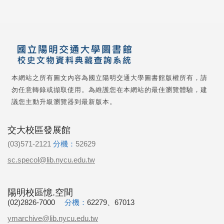
本網站之所有圖文內容為國立陽明交通大學圖書館版權所有，請
勿任意轉錄或擷取使用。為維護您在本網站的最佳瀏覽體驗，建
議您主動升級瀏覽器到最新版本。
交大校區發展館
(03)571-2121
分機：
52629
sc.specol@lib.nycu.edu.tw
陽明校區憶.空間
(02)2826-7000
分機：
62279、67013
ymarchive@lib.nycu.edu.tw