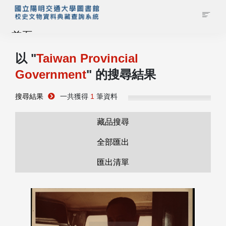
首頁
以 "
Taiwan Provincial
藏品查詢
Government
" 的搜尋結果
校史館簡介
搜尋結果
一共獲得
1
筆資料
藏品清單全覽
藏品搜尋
全部匯出
資料調閱申請
匯出清單
管理者登入