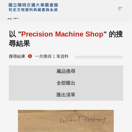
首頁
以 "
Precision Machine Shop
" 的搜
藏品查詢
尋結果
校史館簡介
搜尋結果
一共獲得
1
筆資料
藏品清單全覽
藏品搜尋
全部匯出
資料調閱申請
匯出清單
管理者登入