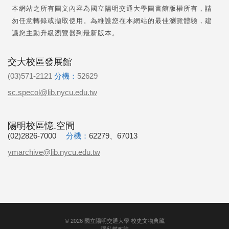
本網站之所有圖文內容為國立陽明交通大學圖書館版權所有，請
勿任意轉錄或擷取使用。為維護您在本網站的最佳瀏覽體驗，建
議您主動升級瀏覽器到最新版本。
交大校區發展館
(03)571-2121
分機：
52629
sc.specol@lib.nycu.edu.tw
陽明校區憶.空間
(02)2826-7000
分機：
62279、67013
ymarchive@lib.nycu.edu.tw
©
2026
國立陽明交通大學 校史文物典藏