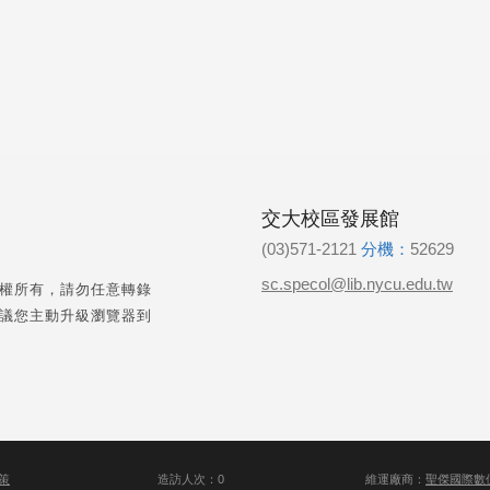
交大校區發展館
(03)571-2121
分機：
52629
sc.specol@lib.nycu.edu.tw
權所有，請勿任意轉錄
議您主動升級瀏覽器到
策
造訪人次：0
維運廠商：
聖傑國際數