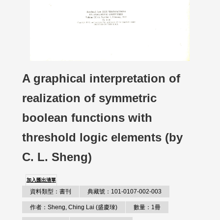
A graphical interpretation of
realization of symmetric
boolean functions with
threshold logic elements (by
C. L. Sheng)
加入匯出清單
資料類型：書刊
典藏號：101-0107-002-003
作者：Sheng, Ching Lai (盛慶琜)
數量：1冊