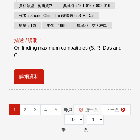
資料類型：剪輯資料
典藏號：101-0107-002-016
作者：Sheng, Ching Lai (盛慶琜)；S. R. Das
數量：1篇
年代：1969
典藏地：交大校區
描述 / 說明：
On finding maximum compatibles (S. R. Das and
C. ..
詳細資料
每頁
第
1
2
3
4
5
上一頁
下一頁
筆
頁