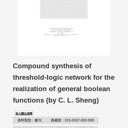
Compound synthesis of
threshold-logic network for the
realization of general boolean
functions (by C. L. Sheng)
加入匯出清單
資料類型：書刊
典藏號：101-0107-002-006