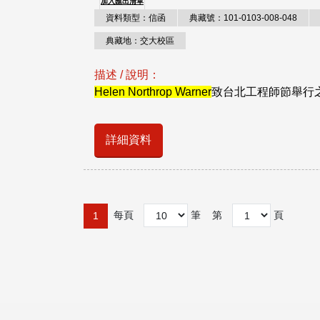
加入匯出清單
資料類型：信函
典藏號：101-0103-008-048
典藏地：交大校區
描述 / 說明：
Helen Northrop Warner
致台北工程師節舉行之
詳細資料
每頁
筆
第
頁
1