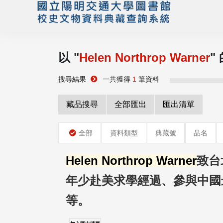
以 "
Helen Northrop Warner
"
搜尋結果
一共獲得
1
筆資料
藏品搜尋
全部匯出
匯出清單
全部
資料類型
典藏號
品名
Helen Northrop Warner
致台
年少赴美求學經過、參與中國
等。