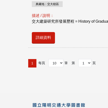
典藏地：交大校區
描述 / 說明：
交大建築研究所發展歷程 = History of Graduate Ins
詳細資料
每頁
筆
第
頁
1