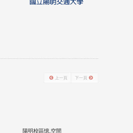
上一頁
下一頁
陽明校區憶.空間