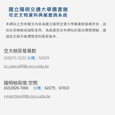
本網站之所有圖文內容為國立陽明交通大學圖書館版權所有，請
勿任意轉錄或擷取使用。為維護您在本網站的最佳瀏覽體驗，建
議您主動升級瀏覽器到最新版本。
交大校區發展館
(03)571-2121
分機：
52629
sc.specol@lib.nycu.edu.tw
陽明校區憶.空間
(02)2826-7000
分機：
62279、67013
ymarchive@lib.nycu.edu.tw