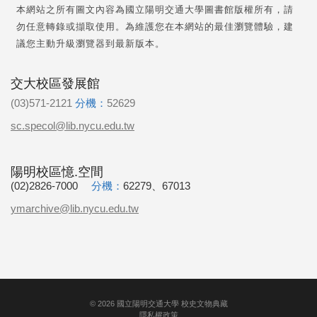
本網站之所有圖文內容為國立陽明交通大學圖書館版權所有，請
勿任意轉錄或擷取使用。為維護您在本網站的最佳瀏覽體驗，建
議您主動升級瀏覽器到最新版本。
交大校區發展館
(03)571-2121
分機：
52629
sc.specol@lib.nycu.edu.tw
陽明校區憶.空間
(02)2826-7000
分機：
62279、67013
ymarchive@lib.nycu.edu.tw
©
2026
國立陽明交通大學 校史文物典藏
隱私權政策