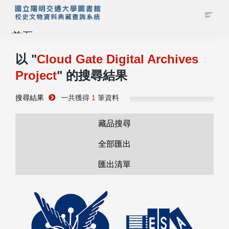
首頁
以 "
Cloud Gate Digital Archives
藏品查詢
Project
" 的搜尋結果
校史館簡介
搜尋結果
一共獲得
1
筆資料
藏品清單全覽
藏品搜尋
全部匯出
資料調閱申請
匯出清單
管理者登入