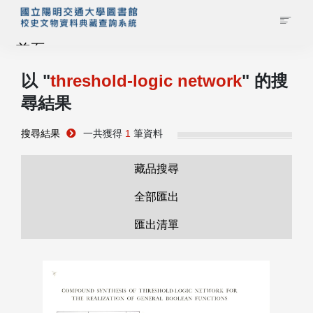
首頁
以 "
threshold-logic network
" 的搜
藏品查詢
尋結果
校史館簡介
搜尋結果
一共獲得
1
筆資料
藏品清單全覽
藏品搜尋
全部匯出
資料調閱申請
匯出清單
管理者登入