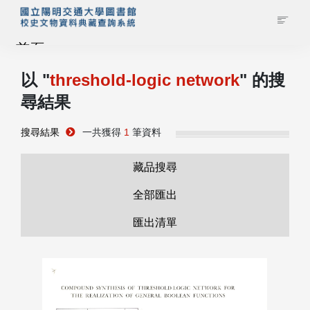
首頁
以 "
threshold-logic network
" 的搜
藏品查詢
尋結果
校史館簡介
搜尋結果
一共獲得
1
筆資料
藏品清單全覽
藏品搜尋
全部匯出
資料調閱申請
匯出清單
管理者登入