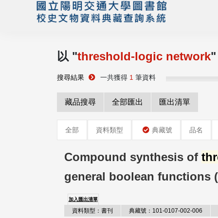
以 "
threshold-logic network
搜尋結果
一共獲得
1
筆資料
藏品搜尋
全部匯出
匯出清單
全部
資料類型
典藏號
品名
Compound synthesis of
th
general boolean functions 
加入匯出清單
資料類型：書刊
典藏號：101-0107-002-006