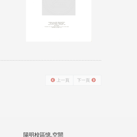
上一頁
下一頁
陽明校區憶.空間