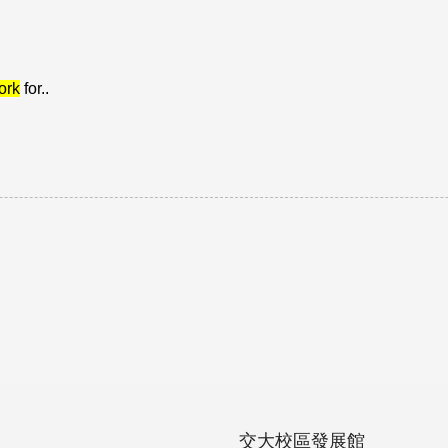
ork
for..
交大校區發展館