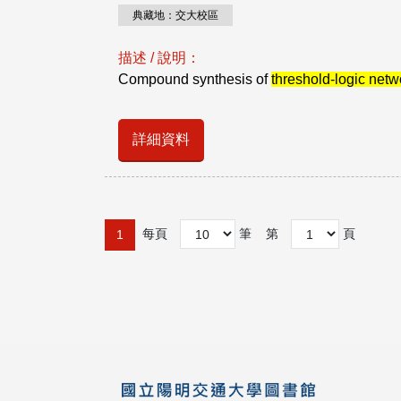
典藏地：交大校區
描述 / 說明：
Compound synthesis of
threshold-logic netw
詳細資料
每頁
筆
第
頁
1