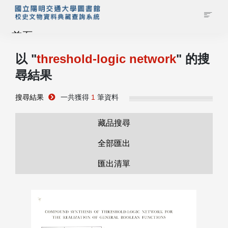
首頁
以 "
threshold-logic network
" 的搜
藏品查詢
尋結果
校史館簡介
搜尋結果
一共獲得
1
筆資料
藏品清單全覽
藏品搜尋
全部匯出
資料調閱申請
匯出清單
管理者登入