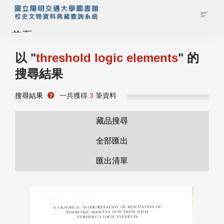
首頁
以 "
threshold logic elements
" 的
藏品查詢
搜尋結果
校史館簡介
搜尋結果
一共獲得
3
筆資料
藏品清單全覽
藏品搜尋
全部匯出
資料調閱申請
匯出清單
管理者登入