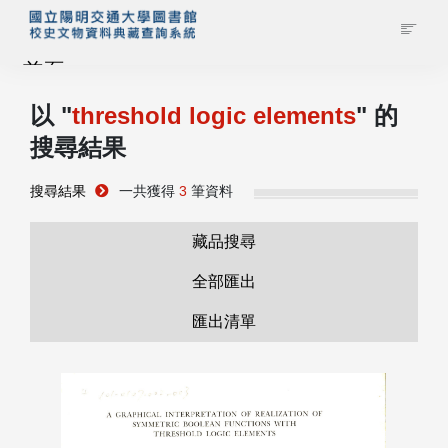
首頁
以 "
threshold logic elements
" 的
藏品查詢
搜尋結果
校史館簡介
搜尋結果
一共獲得
3
筆資料
藏品清單全覽
藏品搜尋
全部匯出
資料調閱申請
匯出清單
管理者登入