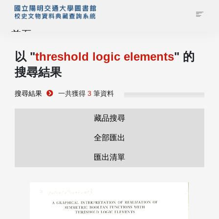
首頁
以 "
threshold logic elements
" 的
藏品查詢
搜尋結果
校史館簡介
搜尋結果
一共獲得
3
筆資料
藏品清單全覽
藏品搜尋
全部匯出
資料調閱申請
匯出清單
管理者登入