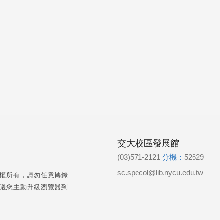
交大校區發展館
(03)571-2121
分機：
52629
sc.specol@lib.nycu.edu.tw
權所有，請勿任意轉錄
議您主動升級瀏覽器到