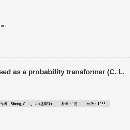
ymm..
ed as a probability transformer (C. L.
作者：Sheng, Ching Lai (盛慶琜)
數量：1冊
年代：1965