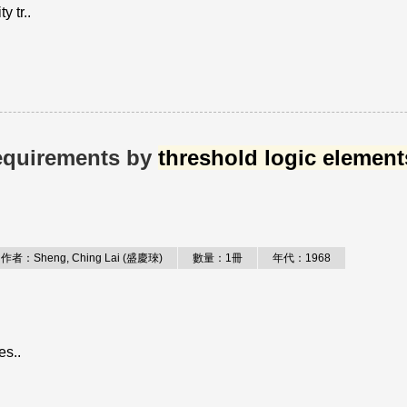
 tr..
 requirements by
threshold logic element
作者：Sheng, Ching Lai (盛慶琜)
數量：1冊
年代：1968
es..