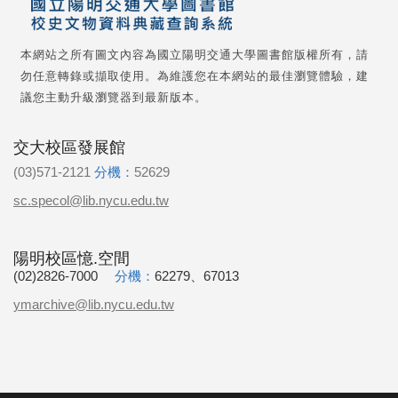
本網站之所有圖文內容為國立陽明交通大學圖書館版權所有，請
勿任意轉錄或擷取使用。為維護您在本網站的最佳瀏覽體驗，建
議您主動升級瀏覽器到最新版本。
交大校區發展館
(03)571-2121
分機：
52629
sc.specol@lib.nycu.edu.tw
陽明校區憶.空間
(02)2826-7000
分機：
62279、67013
ymarchive@lib.nycu.edu.tw