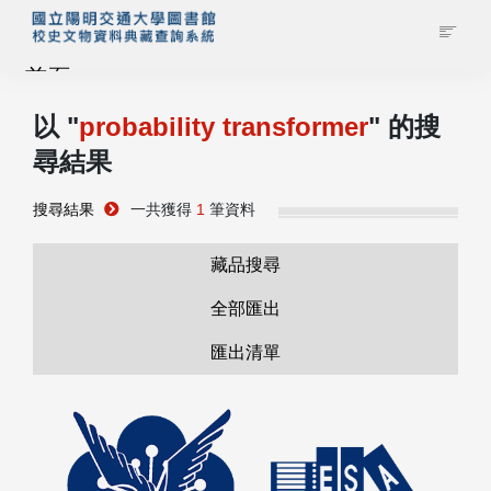
首頁
以 "
probability transformer
" 的搜
藏品查詢
尋結果
校史館簡介
搜尋結果
一共獲得
1
筆資料
藏品清單全覽
藏品搜尋
全部匯出
資料調閱申請
匯出清單
管理者登入