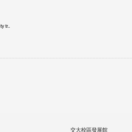
 tr..
交大校區發展館