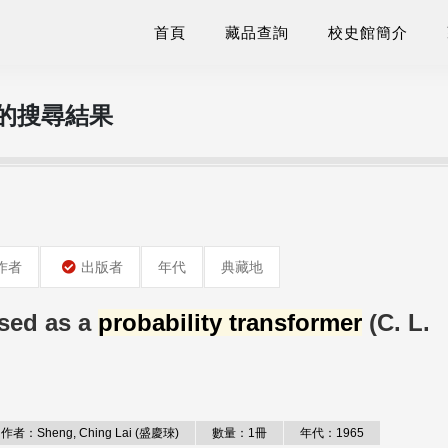
首頁
藏品查詢
校史館簡介
 的搜尋結果
作者
出版者
年代
典藏地
used as a
probability transformer
(C. L.
作者：Sheng, Ching Lai (盛慶琜)
數量：1冊
年代：1965