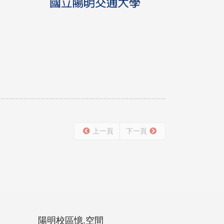
上一頁
下一頁
陽明校區憶.空間