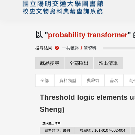
以 "
probability transformer
"
搜尋結果
一共獲得
1
筆資料
藏品搜尋
全部匯出
匯出清單
全部
資料類型
典藏號
品名
創
Threshold logic elements 
Sheng)
加入匯出清單
資料類型：書刊
典藏號：101-0107-002-004