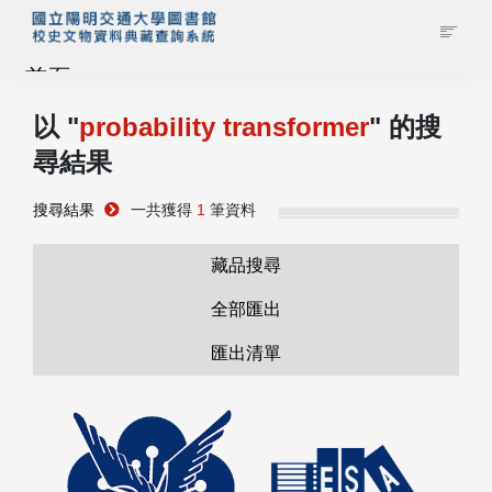
首頁
以 "
probability transformer
" 的搜
藏品查詢
尋結果
校史館簡介
搜尋結果
一共獲得
1
筆資料
藏品清單全覽
藏品搜尋
全部匯出
資料調閱申請
匯出清單
管理者登入