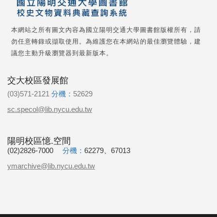
本網站之所有圖文內容為國立陽明交通大學圖書館版權所有，請
勿任意轉錄或擷取使用。為維護您在本網站的最佳瀏覽體驗，建
議您主動升級瀏覽器到最新版本。
交大校區發展館
(03)571-2121
分機：
52629
sc.specol@lib.nycu.edu.tw
陽明校區憶.空間
(02)2826-7000
分機：
62279、67013
ymarchive@lib.nycu.edu.tw