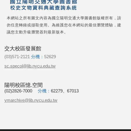
本網站之所有圖文內容為國立陽明交通大學圖書館版權所有，請
勿任意轉錄或擷取使用。為維護您在本網站的最佳瀏覽體驗，建
議您主動升級瀏覽器到最新版本。
交大校區發展館
(03)571-2121
分機：
52629
sc.specol@lib.nycu.edu.tw
陽明校區憶.空間
(02)2826-7000
分機：
62279、67013
ymarchive@lib.nycu.edu.tw