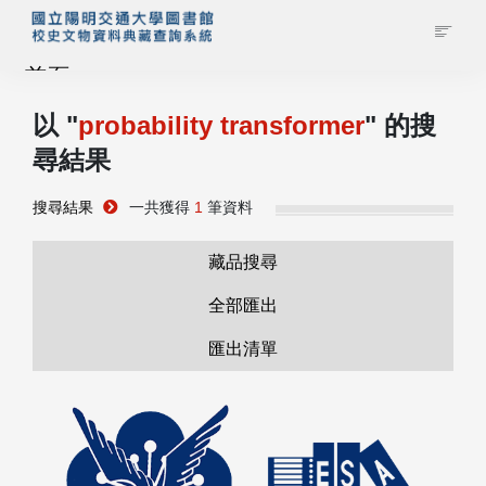
首頁
以 "
probability transformer
" 的搜
藏品查詢
尋結果
校史館簡介
搜尋結果
一共獲得
1
筆資料
藏品清單全覽
藏品搜尋
全部匯出
資料調閱申請
匯出清單
管理者登入