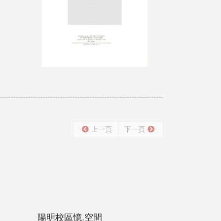
上一頁
下一頁
陽明校區憶.空間