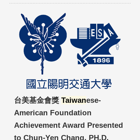
台美基金會獎
Taiwan
ese-
American Foundation
Achievement Award Presented
to Chun-Yen Chang, PH.D.