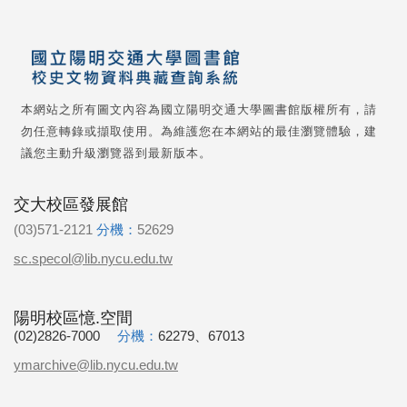
本網站之所有圖文內容為國立陽明交通大學圖書館版權所有，請
勿任意轉錄或擷取使用。為維護您在本網站的最佳瀏覽體驗，建
議您主動升級瀏覽器到最新版本。
交大校區發展館
(03)571-2121
分機：
52629
sc.specol@lib.nycu.edu.tw
陽明校區憶.空間
(02)2826-7000
分機：
62279、67013
ymarchive@lib.nycu.edu.tw