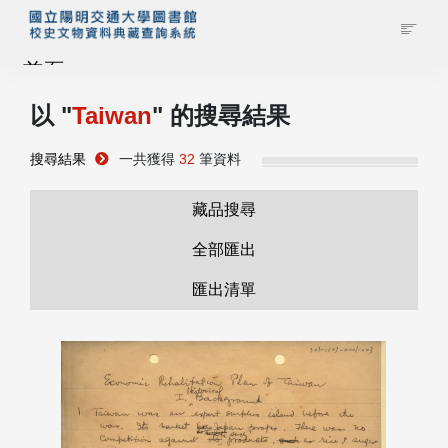
首頁
以 "
Taiwan
" 的搜尋結果
藏品查詢
搜尋結果
一共獲得
32
筆資料
校史館簡介
藏品搜尋
藏品清單全覽
全部匯出
匯出清單
資料調閱申請
管理者登入