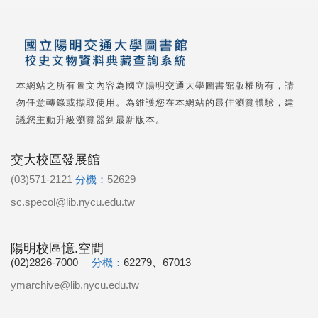
本網站之所有圖文內容為國立陽明交通大學圖書館版權所有，請
勿任意轉錄或擷取使用。為維護您在本網站的最佳瀏覽體驗，建
議您主動升級瀏覽器到最新版本。
交大校區發展館
(03)571-2121
分機：
52629
sc.specol@lib.nycu.edu.tw
陽明校區憶.空間
(02)2826-7000
分機：
62279、67013
ymarchive@lib.nycu.edu.tw