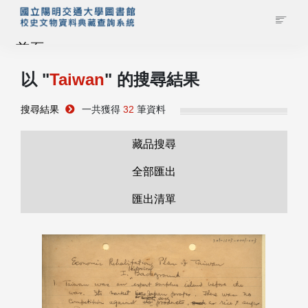
首頁
以 "
Taiwan
" 的搜尋結果
藏品查詢
搜尋結果
一共獲得
32
筆資料
校史館簡介
藏品搜尋
藏品清單全覽
全部匯出
匯出清單
資料調閱申請
管理者登入