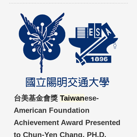
台美基金會獎
Taiwan
ese-
American Foundation
Achievement Award Presented
to Chun-Yen Chang, PH.D.